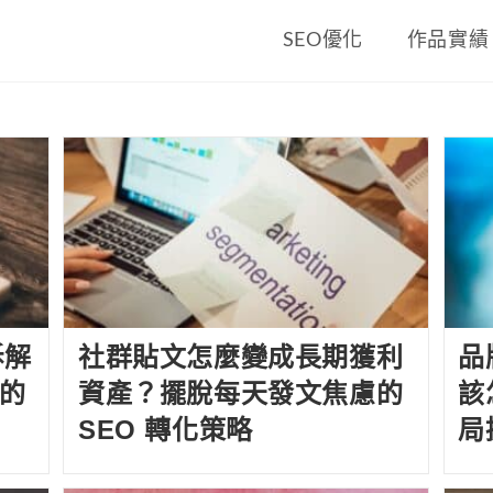
SEO優化
作品實績
拆解
社群貼文怎麼變成長期獲利
品
隊的
資產？擺脫每天發文焦慮的
該
SEO 轉化策略
局