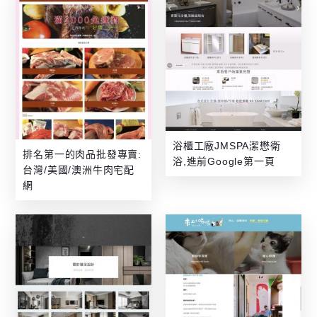
浴櫃工廠JMSPA潔懋衛
排名第一的肉品批發專賣:
浴,進前Google第一頁
台灣/美國/澳洲牛肉宅配
網