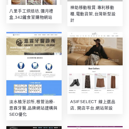
神助移動租賃:專利移動
八里手工烘焙坊,彌月禮
櫃,電動貨架,台灣新型設
盒,342饞食室購物網站
計
淡水植牙診所,根管治療-
ASIFSELECT 線上選品
恩霖牙醫,品牌網站建構與
店, 開店平台,網站架設
SEO優化