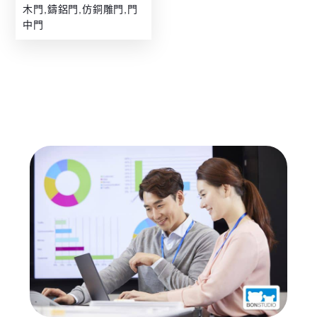
木門,鑄鋁門,仿銅雕門,門
中門