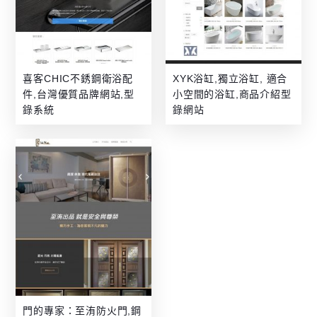
喜客CHIC不銹鋼衛浴配
XYK浴缸,獨立浴缸, 適合
件,台灣優質品牌網站,型
小空間的浴缸,商品介紹型
錄系統
錄網站
門的專家：至洧防火門,鋼