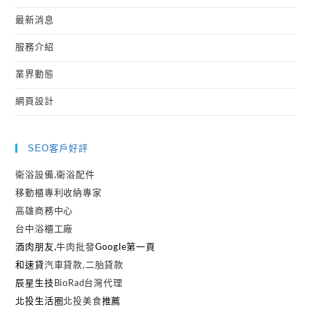
最新消息
服務介紹
業界動態
網頁設計
SEO客戶好評
衛浴設備,衛浴配件
移動櫃專利收納專家
高雄商務中心
台中浴櫃工廠
酒肉朋友,
牛肉批發
Google第一頁
和速貸
汽車貸款,二胎貸款
辰星生技
BioRad台灣代理
北投生活圈
北投美食
推薦